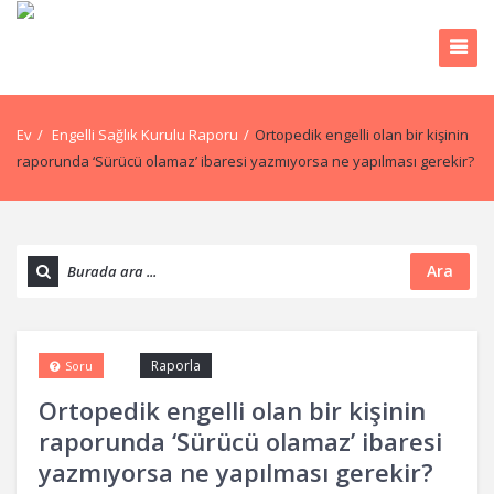
Ev
/
Engelli Sağlık Kurulu Raporu
/
Ortopedik engelli olan bir kişinin
raporunda ‘Sürücü olamaz’ ibaresi yazmıyorsa ne yapılması gerekir?
Ara
Raporla
Soru
Ortopedik engelli olan bir kişinin
raporunda ‘Sürücü olamaz’ ibaresi
yazmıyorsa ne yapılması gerekir?