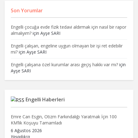
Son Yorumlar
Engelli çocuğa evde fizik tedavi aldırmak için nasıl bir rapor
almalıyım?
için
Ayşe SARI
Engelli çalışan, engeline uygun olmayan bir işi ret edebilir
mi?
için
Ayşe SARI
Engelli çalışana özel kurumlar arası geçiş hakkı var mı?
için
Ayşe SARI
Engelli Haberleri
Emre Can Esgin, Otizm Farkındalığı Yaratmak İçin 100
KM’lik Koşuyu Tamamladı
6 Ağustos 2026
Yaşadıkça