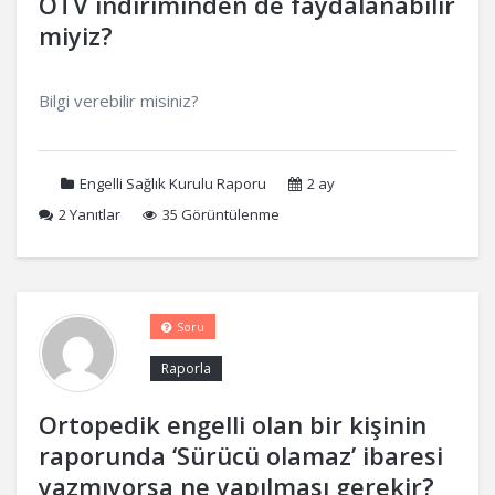
ÖTV indiriminden de faydalanabilir
miyiz?
Bilgi verebilir misiniz?
Engelli Sağlık Kurulu Raporu
2 ay
2
Yanıtlar
35 Görüntülenme
Soru
Raporla
Ortopedik engelli olan bir kişinin
raporunda ‘Sürücü olamaz’ ibaresi
yazmıyorsa ne yapılması gerekir?