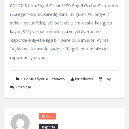
60422-3.htm Engel Oranı: %70 Engel Grubu: Ortopedik
(Süreğen/Kronik işaretli) Klinik Bulgular: Poliomyelit
sekeli (çocuk felci), sol bacakta 2 cm kısalık, kas gücü
kaybı (3/5) ve baston olmaksızın yürüyememe.
Raporda ehliyetle ilgili bir ibare bulunmuyor. Ayrıca
"Açıklama" kısmında sadece "Engelli durum bildirir
rapordur" yazıyor; ...
ÖTV Muafiyeti & Otomotiv
lyricslores
3 ay
3
Yanıtlar
Soru
Raporla