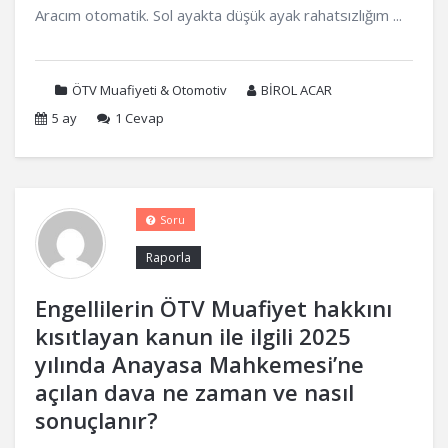
Aracım otomatik. Sol ayakta düşük ayak rahatsızlığım ...
ÖTV Muafiyeti & Otomotiv
BİROL ACAR
5 ay
1
Cevap
Soru
Raporla
Engellilerin ÖTV Muafiyet hakkını
kısıtlayan kanun ile ilgili 2025
yılında Anayasa Mahkemesi’ne
açılan dava ne zaman ve nasıl
sonuçlanır?