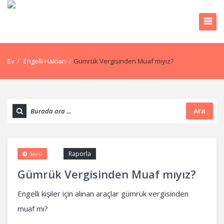
Ev
/
Engelli Hakları
/
Gümrük Vergisinden Muaf mıyız?
Ara
Raporla
Soru
Gümrük Vergisinden Muaf mıyız?
Engelli kişiler için alınan araçlar gümrük vergisinden
muaf mı?