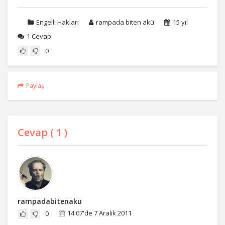
Engelli Hakları
rampada biten akü
15 yıl
1
Cevap
0
Paylaş
Cevap (
1
)
rampadabitenaku
14:07'de 7 Aralık 2011
0