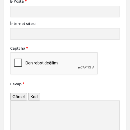
E-Posta
*
İnternet sitesi
Captcha
*
Cevap
*
Görsel
Kod