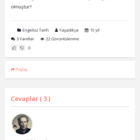
olmuştur?
Engelsiz Tarih
Yaşadıkça
15 yıl
3
Yanıtlar
22 Görüntülenme
0
Paylaş
Cevaplar (
3
)