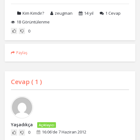
Kim Kimdir?
zeugman
14 yıl
1
Cevap
18 Görüntülenme
0
Paylaş
Cevap (
1
)
Yaşadıkça
Açıklayıcı
16:06'de 7 Haziran 2012
0