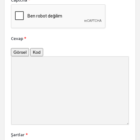
Captcha
*
Cevap
*
Görsel
Kod
Şartlar
*