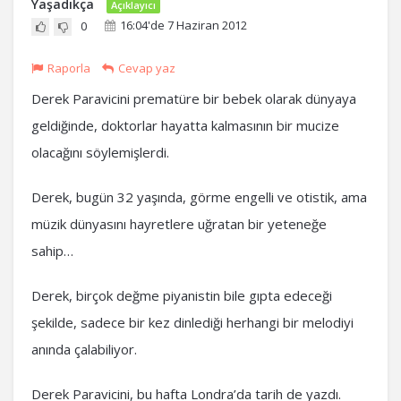
Yaşadıkça
Açıklayıcı
16:04'de 7 Haziran 2012
0
Raporla
Cevap yaz
Derek Paravicini prematüre bir bebek olarak dünyaya
geldiğinde, doktorlar hayatta kalmasının bir mucize
olacağını söylemişlerdi.
Derek, bugün 32 yaşında, görme engelli ve otistik, ama
müzik dünyasını hayretlere uğratan bir yeteneğe
sahip…
Derek, birçok değme piyanistin bile gıpta edeceği
şekilde, sadece bir kez dinlediği herhangi bir melodiyi
anında çalabiliyor.
Derek Paravicini, bu hafta Londra’da tarih de yazdı.