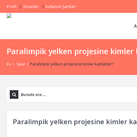
Profil
Rozetler
Kullanım Şartları
A
Paralimpik yelken projesine kimler k
Ev
/
Spor
/
Paralimpik yelken projesine kimler katılabilir?
Paralimpik yelken projesine kimler kat