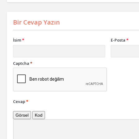
Bir Cevap Yazın
İsim
*
E-Posta
*
Captcha
*
Cevap
*
Görsel
Kod