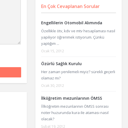
En Çok Cevaplanan Sorular
Engellilerin Otomobil Alımında
Özellikle ötv, kdv ve mtv hesaplaması nasıl
yapılıyor öğrenmek istiyorum. Çünkü
yaptığım ...
Ocak 15, 2012
Özürlü Sağlık Kurulu
Her zaman yenilemeli miyiz? sürekli geçerli
olamaz mı?
Ocak 30, 2012
İlköğretim mezunlarının ÖMSS
İİlköğretim mezunlarının ÖMSS sonrası
noter huzurunda kura ile ataması nasıl
olacak?
Şubat 19, 2012