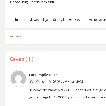
Detaylı bilgi verebilir misiniz?
Spor
Yaşadıkça
14 yıl
1
Cevap
18 Görü
Paylaş
Cevap (
1
)
ParalimpikYelken
09:49'de 6 Nisan 2012
0
Türkiye’ de yaklaşık 922.000 engelli kişi olduğu d
görme engelli: 77.000 kişi kadarının bu yaş grunu