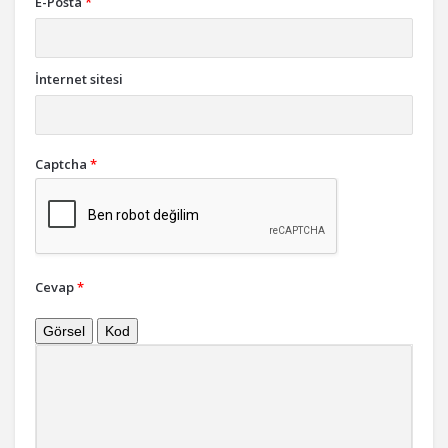
E-Posta
*
İnternet sitesi
Captcha
*
Cevap
*
Görsel
Kod