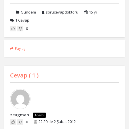
Gündem
sorucevapdoktoru
15 yıl
1
Cevap
0
Paylaş
Cevap (
1
)
zeugman
Acemi
22:20'de 2 Şubat 2012
0