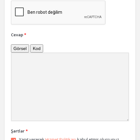
Cevap
*
Görsel
Kod
Şartlar
*
Yanıt vererek
Hizmet Politikası
kabul etmiş olursunuz.