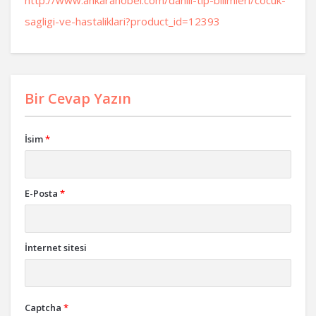
http://www.ankaranobel.com/dahili-tip-bilimleri/cocuk-
sagligi-ve-hastaliklari?product_id=12393
Bir Cevap Yazın
İsim
*
E-Posta
*
İnternet sitesi
Captcha
*