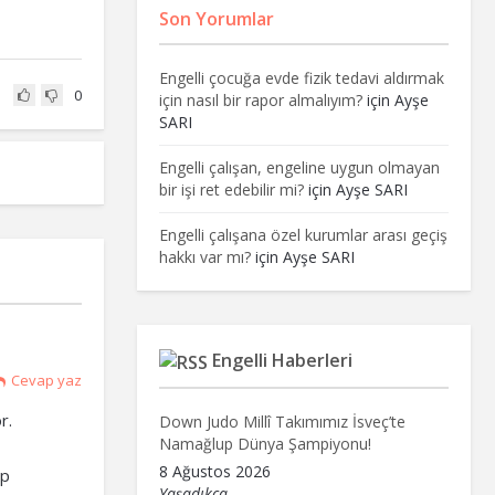
Son Yorumlar
Engelli çocuğa evde fizik tedavi aldırmak
0
için nasıl bir rapor almalıyım?
için
Ayşe
SARI
Engelli çalışan, engeline uygun olmayan
bir işi ret edebilir mi?
için
Ayşe SARI
Engelli çalışana özel kurumlar arası geçiş
hakkı var mı?
için
Ayşe SARI
Engelli Haberleri
Cevap yaz
r.
Down Judo Millî Takımımız İsveç’te
Namağlup Dünya Şampiyonu!
8 Ağustos 2026
lp
Yaşadıkça