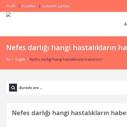
Profil
Rozetler
Kullanım Şartları
A
Nefes darlığı hangi hastalıkların ha
Ev
/
Sağlık
/
Nefes darlığı hangi hastalıkların habercisi?
Nefes darlığı hangi hastalıkların haber