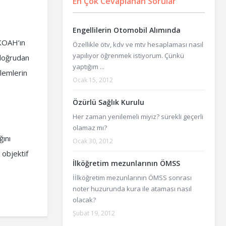
En Çok Cevaplanan Sorular
Engellilerin Otomobil Alımında
 KOAH’ın
Özellikle ötv, kdv ve mtv hesaplaması nasıl
yapılıyor öğrenmek istiyorum. Çünkü
a doğrudan
yaptığım ...
nlemlerin
Ocak 15, 2012
Özürlü Sağlık Kurulu
Her zaman yenilemeli miyiz? sürekli geçerli
olamaz mı?
ğını
Ocak 30, 2012
 objektif
İlköğretim mezunlarının ÖMSS
İİlköğretim mezunlarının ÖMSS sonrası
noter huzurunda kura ile ataması nasıl
olacak?
Şubat 19, 2012