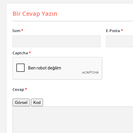
Bir Cevap Yazın
İsim
*
E-Posta
*
Captcha
*
Cevap
*
Görsel
Kod