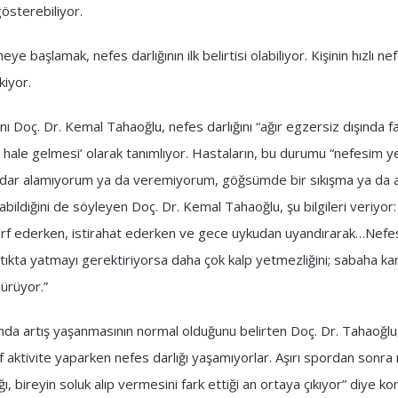
gösterebiliyor.
 başlamak, nefes darlığının ilk belirtisi olabiliyor. Kişinin hızlı nef
kiyor.
 Doç. Dr. Kemal Tahaoğlu, nefes darlığını “ağır egzersiz dışında f
 hale gelmesi’ olarak tanımlıyor. Hastaların, bu durumu “nefesim y
adar alamıyorum ya da veremiyorum, göğsümde bir sıkışma ya da ağ
bildiğini de söyleyen Doç. Dr. Kemal Tahaoğlu, şu bilgileri veriyor
or sarf ederken, istirahat ederken ve gece uykudan uyandırarak…Nefes
tıkta yatmayı gerektiriyorsa daha çok kalp yetmezliğini; sabaha ka
dürüyor.”
nda artış yaşanmasının normal olduğunu belirten Doç. Dr. Tahaoğlu, 
tif aktivite yaparken nefes darlığı yaşamıyorlar. Aşırı spordan sonra 
, bireyin soluk alıp vermesini fark ettiği an ortaya çıkıyor” diye k