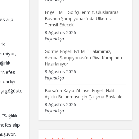
Engelli Milli Golfçülerimiz, Uluslararası
Bavaria Şampiyonası’nda Ülkemizi
es alıp
Temsil Edecek!
8 Ağustos 2026
Yaşadıkça
ark
Görme Engelli B1 Millî Takımımız,
etmiyor,
Avrupa Şampiyonası’na Riva Kampında
ırlık
Hazırlanıyor
8 Ağustos 2026
: “Nefes
Yaşadıkça
 darlığı
Bursa’da Kayıp Zihinsel Engelli Halil
rşı göğüste
Aşık’ın Bulunması İçin Çalışma Başlatıldı
8 Ağustos 2026
Yaşadıkça
“Sağlıklı
nefes alıp
onuşuyor.