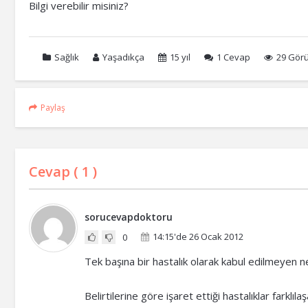
Bilgi verebilir misiniz?
Sağlık
Yaşadıkça
15 yıl
1
Cevap
29 Gör
Paylaş
Cevap (
1
)
sorucevapdoktoru
14:15'de 26 Ocak 2012
0
Tek başına bir hastalık olarak kabul edilmeyen ne
Belirtilerine göre işaret ettiği hastalıklar farklı