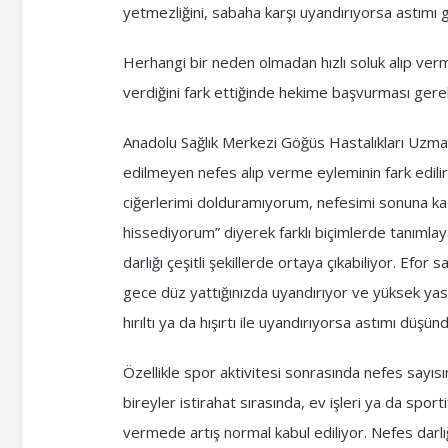
yetmezliğini, sabaha karşı uyandırıyorsa astımı 
Herhangi bir neden olmadan hızlı soluk alıp vermeye
verdiğini fark ettiğinde hekime başvurması gere
Anadolu Sağlık Merkezi Göğüs Hastalıkları Uzmanı
edilmeyen nefes alıp verme eyleminin fark edilir
ciğerlerimi dolduramıyorum, nefesimi sonuna k
hissediyorum” diyerek farklı biçimlerde tanımlaya
darlığı çeşitli şekillerde ortaya çıkabiliyor. Ef
gece düz yattığınızda uyandırıyor ve yüksek yas
hırıltı ya da hışırtı ile uyandırıyorsa astımı düşün
Özellikle spor aktivitesi sonrasında nefes sayısı
bireyler istirahat sırasında, ev işleri ya da spor
vermede artış normal kabul ediliyor. Nefes darlığı