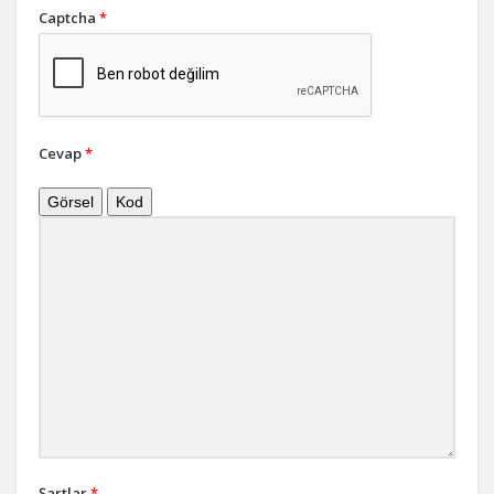
Captcha
*
Cevap
*
Görsel
Kod
Şartlar
*