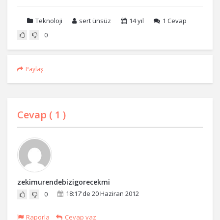
Teknoloji
sert ünsüz
14 yıl
1
Cevap
0
Paylaş
Cevap (
1
)
zekimurendebizigorecekmi
18:17'de 20 Haziran 2012
0
Raporla
Cevap yaz