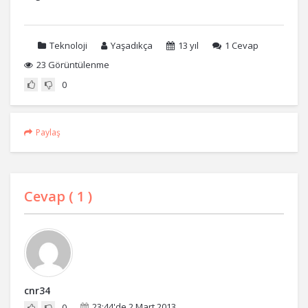
Teknoloji
Yaşadıkça
13 yıl
1
Cevap
23 Görüntülenme
0
Paylaş
Cevap (
1
)
cnr34
23:44'de 2 Mart 2013
0