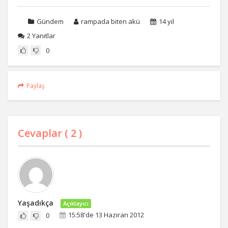
Gündem
rampada biten akü
14 yıl
2
Yanıtlar
0
Paylaş
Cevaplar (
2
)
Yaşadıkça
Açıklayıcı
15:58'de 13 Haziran 2012
0