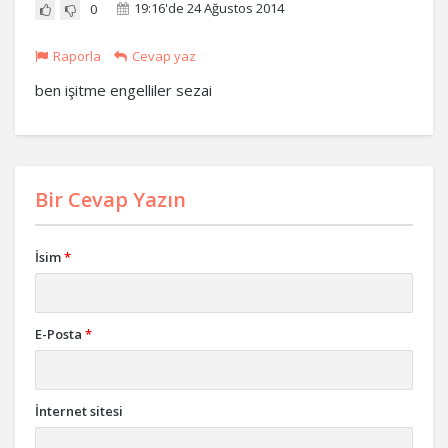
19:16'de 24 Ağustos 2014
0
Raporla
Cevap yaz
ben işitme engelliler sezai
Bir Cevap Yazın
İsim
*
E-Posta
*
İnternet sitesi