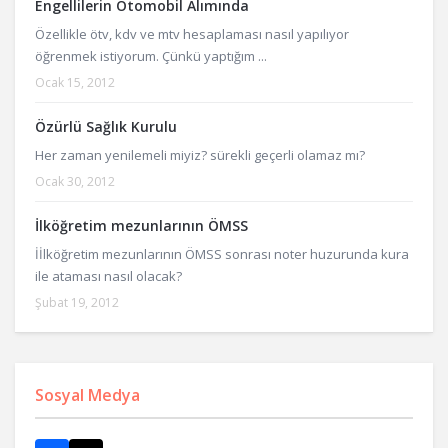
Engellilerin Otomobil Alımında
Özellikle ötv, kdv ve mtv hesaplaması nasıl yapılıyor
öğrenmek istiyorum. Çünkü yaptığım ...
Ocak 15, 2012
Özürlü Sağlık Kurulu
Her zaman yenilemeli miyiz? sürekli geçerli olamaz mı?
Ocak 30, 2012
İlköğretim mezunlarının ÖMSS
İİlköğretim mezunlarının ÖMSS sonrası noter huzurunda kura
ile ataması nasıl olacak?
Şubat 19, 2012
Sosyal Medya