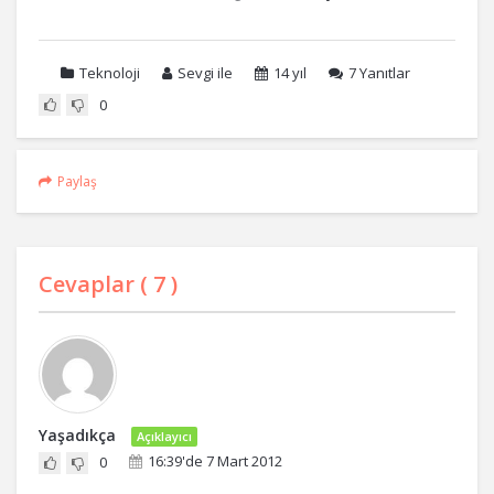
Teknoloji
Sevgi ile
14 yıl
7
Yanıtlar
0
Paylaş
Cevaplar (
7
)
Yaşadıkça
Açıklayıcı
16:39'de 7 Mart 2012
0