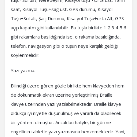
tuşu+Sol üst, Neredeyim, Kısayol tuşu +Orta üst, Tarih
saat, Kısayol Tuşu+sağ üst, GPS durumu, Kısayol
Tuşu+Sol alt, Şarj Durumu, Kısa yol Tuşu+orta Alt, GPS
açıp kapatm gibi kullanılabilir. Bu tuşla birlikte 1 2 3 4 5 6
gibi rakamlara basıldığında ise, o rakama basıldığında,
telefon, navigasyon gibi o tuşun neye karşılık geldiği
söylenmelidir.
Yazı yazma:
Bilindiği üzere gören gözle birlikte hem klavyeden hem
de dokunmatik ekran üzerine yerleştirilmiş Braille
klavye üzerinden yazı yazılabilmektedir. Braille klavye
oldukça iyi niyetle düşünülmüş ve yararlı da olabilecek
bir yöntem olmuştur. Ancak bu haliyle, bir görme
engellinin tabletle yazı yazmasına benzemektedir. Yani,