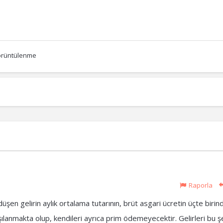
örüntülenme
Raporla
 düşen gelirin aylık ortalama tutarının, brüt asgari ücretin üçte biri
şılanmakta olup, kendileri ayrıca prim ödemeyecektir. Gelirleri bu ş