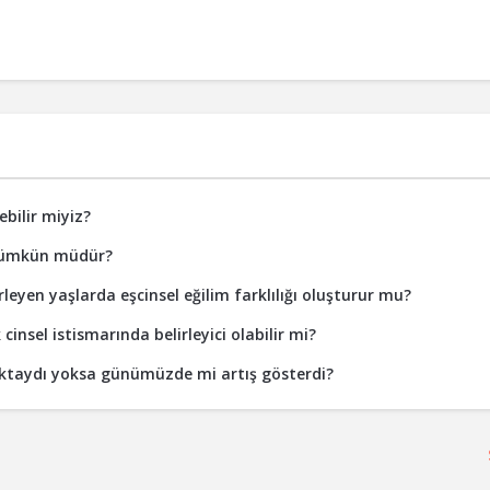
bilir miyiz?
k mümkün müdür?
rleyen yaşlarda eşcinsel eğilim farklılığı oluşturur mu?
nsel istismarında belirleyici olabilir mi?
aktaydı yoksa günümüzde mi artış gösterdi?