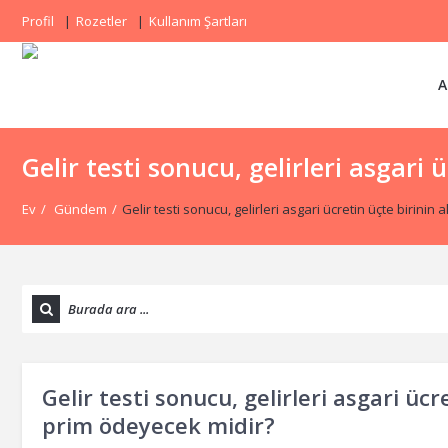
Profil
Rozetler
Kullanım Şartları
A
Gelir testi sonucu, gelirleri asgari
Ev
/
Gündem
/
Gelir testi sonucu, gelirleri asgari ücretin üçte birinin
Gelir testi sonucu, gelirleri asgari ücr
prim ödeyecek midir?