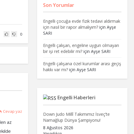
Son Yorumlar
Engelli çocuğa evde fizik tedavi aldırmak
için nasıl bir rapor almalıyım?
için
Ayşe
SARI
0
Engelli çalışan, engeline uygun olmayan
bir işi ret edebilir mi?
için
Ayşe SARI
Engelli çalışana özel kurumlar arası geçiş
hakkı var mı?
için
Ayşe SARI
Engelli Haberleri
Cevap yaz
Down Judo Millî Takımımız İsveç’te
Namağlup Dünya Şampiyonu!
nden az
8 Ağustos 2026
ekilde
Yaşadıkça