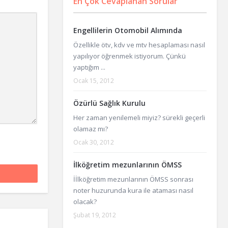
En Çok Cevaplanan Sorular
Engellilerin Otomobil Alımında
Özellikle ötv, kdv ve mtv hesaplaması nasıl
yapılıyor öğrenmek istiyorum. Çünkü
yaptığım ...
Ocak 15, 2012
Özürlü Sağlık Kurulu
Her zaman yenilemeli miyiz? sürekli geçerli
olamaz mı?
Ocak 30, 2012
İlköğretim mezunlarının ÖMSS
İİlköğretim mezunlarının ÖMSS sonrası
noter huzurunda kura ile ataması nasıl
olacak?
Şubat 19, 2012