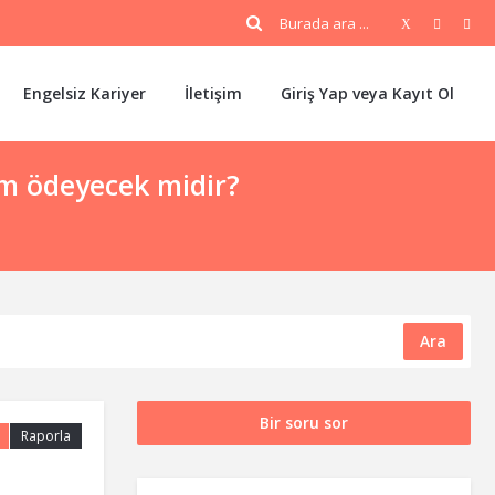
Engelsiz Kariyer
İletişim
Giriş Yap veya Kayıt Ol
rim ödeyecek midir?
Ara
Bir soru sor
Raporla