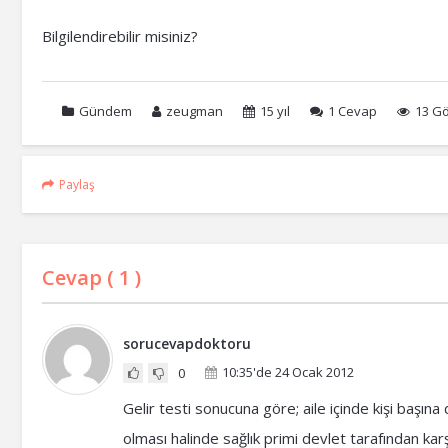
Bilgilendirebilir misiniz?
Gündem
zeugman
15 yıl
1
Cevap
13 G
Paylaş
Cevap (
1
)
sorucevapdoktoru
10:35'de 24 Ocak 2012
0
Gelir testi sonucuna göre; aile içinde kişi başına
olması halinde sağlık primi devlet tarafından kar