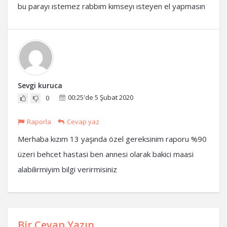
bu parayı ıstemez rabbım kımseyı ısteyen el yapmasın
Sevgi kuruca
00:25'de 5 Şubat 2020
0
Raporla
Cevap yaz
Merhaba kızım 13 yaşında özel gereksinim raporu %90
üzeri behcet hastasi ben annesi olarak bakici maasi
alabilirmiyim bilgi verirmisiniz
Bir Cevap Yazın