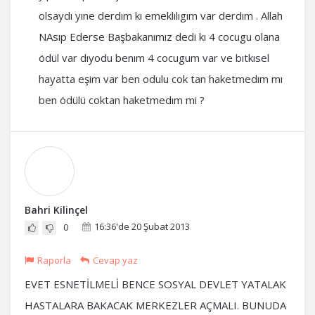
olsaydı yıne derdım kı emeklılıgım var derdım . Allah
NAsıp Ederse Başbakanımız dedi kı 4 cocugu olana
ödül var dıyodu benım 4 cocugum var ve bıtkısel
hayatta eşim var ben odulu cok tan haketmedım mı
ben ödülü coktan haketmedım mi ?
Bahri Kilinçel
16:36'de 20 Şubat 2013
0
Raporla
Cevap yaz
EVET ESNETİLMELİ BENCE SOSYAL DEVLET YATALAK
HASTALARA BAKACAK MERKEZLER AÇMALI. BUNUDA