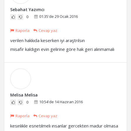
Sebahat Yazımcı
01:35'de 29 Ocak 2016
0
Raporla
Cevap yaz
verilen hakkıda keserken iyi araştrılsın
misafir kaldıgın evin gelirine göre hak geri alınmamalı
Melisa Melisa
10:54'de 14 Haziran 2016
0
Raporla
Cevap yaz
kesınlıkle esnetılmelı ınsanlar gercekten madur olmasa