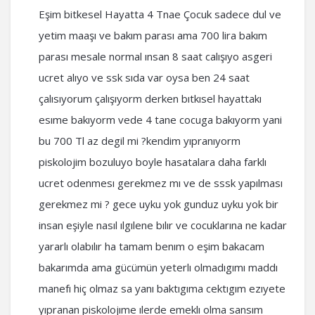
Eşim bitkesel Hayatta 4 Tnae Çocuk sadece dul ve
yetim maaşı ve bakım parası ama 700 lira bakım
parası mesale normal ınsan 8 saat calışıyo asgeri
ucret alıyo ve ssk sıda var oysa ben 24 saat
çalısıyorum çalışıyorm derken bıtkısel hayattakı
esıme bakıyorm vede 4 tane cocuga bakıyorm yani
bu 700 Tl az degil mi ?kendim yıpranıyorm
piskolojim bozuluyo boyle hasatalara daha farklı
ucret odenmesı gerekmez mı ve de sssk yapılması
gerekmez mi ? gece uyku yok gunduz uyku yok bir
insan eşiyle nasıl ılgılene bılır ve cocuklarına ne kadar
yararlı olabılır ha tamam benım o eşim bakacam
bakarımda ama gücümün yeterlı olmadıgımı maddı
manefı hiç olmaz sa yanı baktıgıma cektıgım ezıyete
yıpranan piskolojıme ılerde emeklı olma sansım