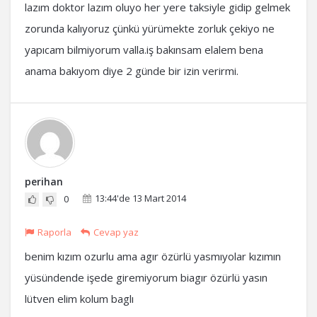
lazım doktor lazım oluyo her yere taksiyle gidip gelmek
zorunda kalıyoruz çünkü yürümekte zorluk çekiyo ne
yapıcam bilmiyorum valla.iş bakınsam elalem bena
anama bakıyom diye 2 günde bir izin verirmi.
perihan
13:44'de 13 Mart 2014
0
Raporla
Cevap yaz
benim kızım ozurlu ama agır özürlü yasmıyolar kızımın
yüsündende işede giremiyorum biagır özürlü yasın
lütven elim kolum baglı