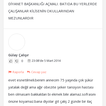
DİYANET BAŞKANLIĞI AÇMALI. BATIDA BU YERLERDE
ÇALIŞANLAR KİLİSENİN OKULLARINDAN
MEZUNLARDIR
Gülay Çalışır
23:08'de 5 Mart 2014
0
Raporla
Cevap yaz
evet esnetilmeli.benim annecim 75 yaşında çok şükür
yatalak değil ama ağır obezite şeker tansiyon hastası
ben olmasam bakkaldan bi ekmek bile alamaz.sofrasını
önüne koyamaz.bana diyolar git çalış 2 günde bir ilaç