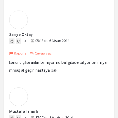
Sariye Oktay
05:13'de 6 Nisan 2014
0
Raporla
Cevap yaz
kanunu çıkaranlar bilmiyormu bal gibide biliyor bir milyar
mmaş al geçin hastaya bak
Mustafa Izmırlı
17:27'de 1 Haziran 2014
0