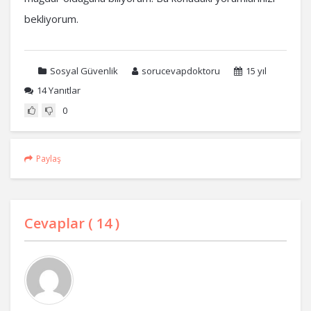
bekliyorum.
Sosyal Güvenlik
sorucevapdoktoru
15 yıl
14
Yanıtlar
0
Paylaş
Cevaplar (
14
)