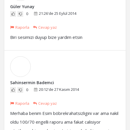
Güler Yunay
21:26'de 25 Eylül 2014
0
Raporla
Cevap yaz
Biri sesimizi duyup bize yardim etsin
Sahinsermin Bademci
20:12'de 27 Kasım 2014
0
Raporla
Cevap yaz
Merhaba benim Esim böbrekrahatsizligini var ama nakil
oldu 100/70 engelli raporu ama fakat calisiyor