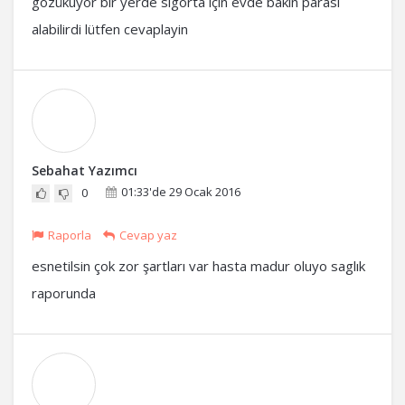
gözükuyor bir yerde sigorta için evde bakin parasi
alabilirdi lütfen cevaplayin
Sebahat Yazımcı
01:33'de 29 Ocak 2016
0
Raporla
Cevap yaz
esnetilsin çok zor şartları var hasta madur oluyo saglık
raporunda