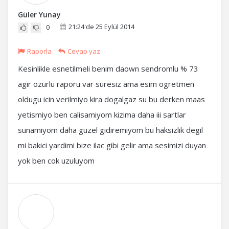
Güler Yunay
21:24'de 25 Eylül 2014
0
Raporla
Cevap yaz
Kesinlikle esnetilmeli benim daown sendromlu % 73
agir ozurlu raporu var suresiz ama esim ogretmen
oldugu icin verilmiyo kira dogalgaz su bu derken maas
yetismiyo ben calisamiyom kizima daha iii sartlar
sunamiyom daha guzel gidiremiyom bu haksizlik degil
mi bakici yardimi bize ilac gibi gelir ama sesimizi duyan
yok ben cok uzuluyom