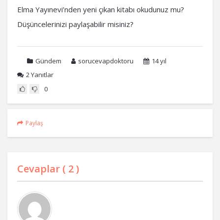
Elma Yayınevi’nden yeni çıkan kitabı okudunuz mu?
Düşüncelerinizi paylaşabilir misiniz?
Gündem
sorucevapdoktoru
14 yıl
2
Yanıtlar
0
Paylaş
Cevaplar (
2
)