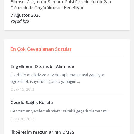
Bilimsel Çalışmalar Serebral Palsi Riskinin Yenidoğan
Döneminde Öngörülmesini Hedefliyor
7 Ağustos 2026
Yaşadıkça
En Çok Cevaplanan Sorular
Engellilerin Otomobil Alımında
Özellikle ötv, kdv ve mtv hesaplaması nasıl yapılıyor
öğrenmek istiyorum. Çünkü yaptığım ...
Ocak 15, 2012
Özürlü Sağlık Kurulu
Her zaman yenilemeli miyiz? sürekli geçerli olamaz mı?
Ocak 30, 2012
İlköğretim mezunlarının ÖMSS