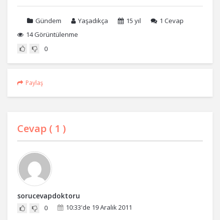
Gündem
Yaşadıkça
15 yıl
1
Cevap
14 Görüntülenme
0
Paylaş
Cevap (
1
)
sorucevapdoktoru
10:33'de 19 Aralık 2011
0