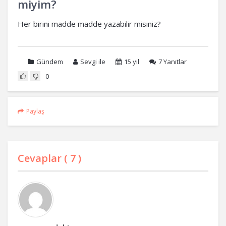
miyim?
Her birini madde madde yazabilir misiniz?
Gündem
Sevgi ile
15 yıl
7
Yanıtlar
0
Paylaş
Cevaplar (
7
)