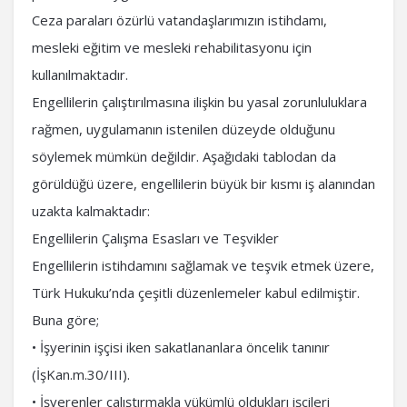
Ceza paraları özürlü vatandaşlarımızın istihdamı,
mesleki eğitim ve mesleki rehabilitasyonu için
kullanılmaktadır.
Engellilerin çalıştırılmasına ilişkin bu yasal zorunluluklara
rağmen, uygulamanın istenilen düzeyde olduğunu
söylemek mümkün değildir. Aşağıdaki tablodan da
görüldüğü üzere, engellilerin büyük bir kısmı iş alanından
uzakta kalmaktadır:
Engellilerin Çalışma Esasları ve Teşvikler
Engellilerin istihdamını sağlamak ve teşvik etmek üzere,
Türk Hukuku’nda çeşitli düzenlemeler kabul edilmiştir.
Buna göre;
• İşyerinin işçisi iken sakatlananlara öncelik tanınır
(İşKan.m.30/III).
• İşverenler çalıştırmakla yükümlü oldukları işçileri