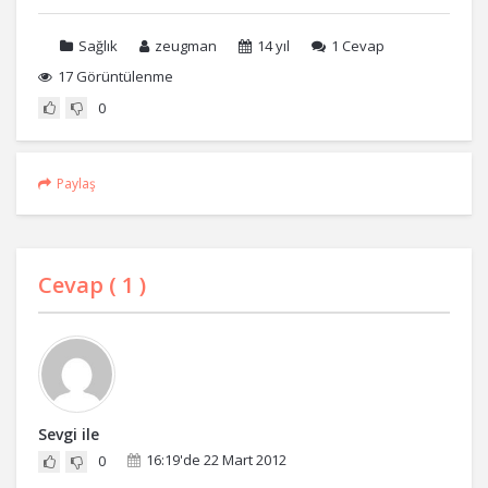
Sağlık
zeugman
14 yıl
1
Cevap
17 Görüntülenme
0
Paylaş
Cevap (
1
)
Sevgi ile
16:19'de 22 Mart 2012
0