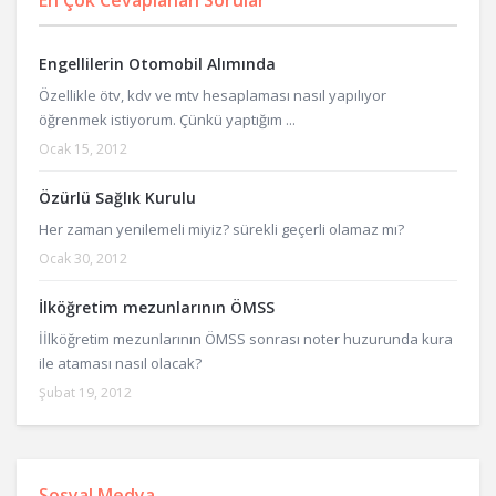
Engellilerin Otomobil Alımında
Özellikle ötv, kdv ve mtv hesaplaması nasıl yapılıyor
öğrenmek istiyorum. Çünkü yaptığım ...
Ocak 15, 2012
Özürlü Sağlık Kurulu
Her zaman yenilemeli miyiz? sürekli geçerli olamaz mı?
Ocak 30, 2012
İlköğretim mezunlarının ÖMSS
İİlköğretim mezunlarının ÖMSS sonrası noter huzurunda kura
ile ataması nasıl olacak?
Şubat 19, 2012
Sosyal Medya