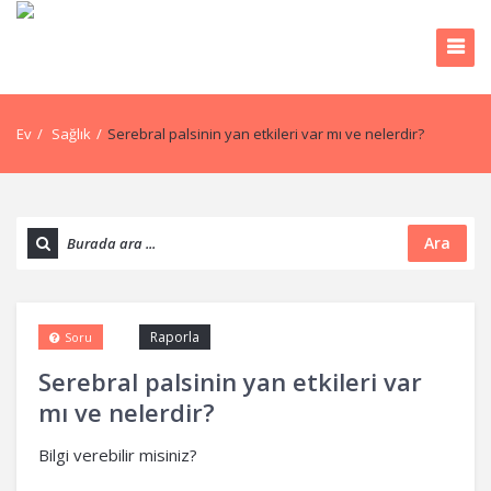
Ev
/
Sağlık
/
Serebral palsinin yan etkileri var mı ve nelerdir?
Ara
Raporla
Soru
Serebral palsinin yan etkileri var
mı ve nelerdir?
Bilgi verebilir misiniz?