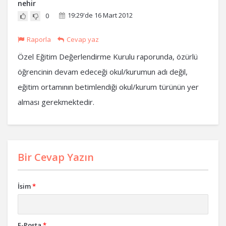
nehir
19:29'de 16 Mart 2012
0
Raporla
Cevap yaz
Özel Eğitim Değerlendirme Kurulu raporunda, özürlü
öğrencinin devam edeceği okul/kurumun adı değil,
eğitim ortamının betimlendiği okul/kurum türünün yer
alması gerekmektedir.
Bir Cevap Yazın
İsim
*
E-Posta
*