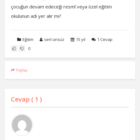
çocuğun devam edeceği resmî veya özel eğitim
okulunun adı yer alır mı?
Eğitim
sert ünsüz
15 yıl
1
Cevap
0
Paylaş
Cevap (
1
)