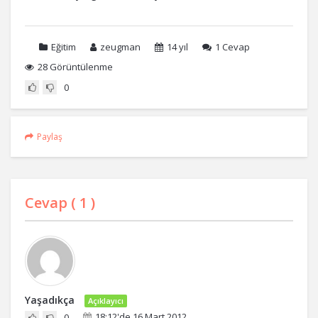
Eğitim
zeugman
14 yıl
1
Cevap
28 Görüntülenme
0
Paylaş
Cevap (
1
)
Yaşadıkça
Açıklayıcı
18:12'de 16 Mart 2012
0