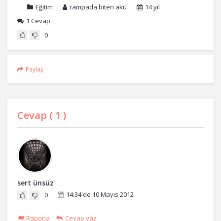
Eğitim
rampada biten akü
14 yıl
1
Cevap
0
Paylaş
Cevap (
1
)
sert ünsüz
14:34'de 10 Mayıs 2012
0
Raporla
Cevap yaz