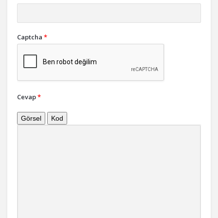
Captcha
*
Cevap
*
Görsel
Kod