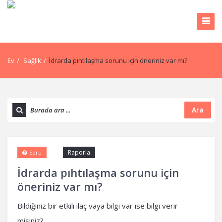
Ev
/
Sağlık
/
İdrarda pıhtılaşma sorunu için öneriniz var mı?
Ara
Raporla
Soru
İdrarda pıhtılaşma sorunu için
öneriniz var mı?
Bildiğiniz bir etkili ılaç vaya bilgi var ise bilgi verir
misiniz?