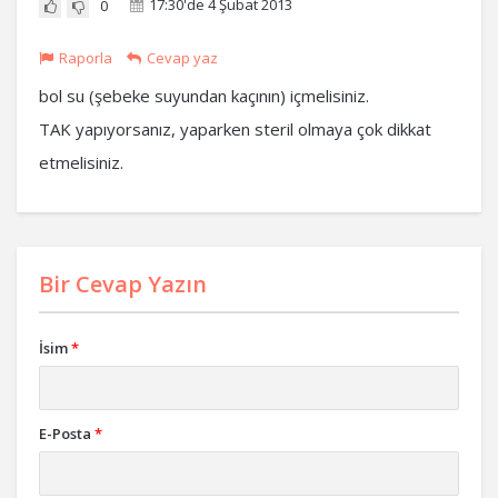
17:30'de 4 Şubat 2013
0
Raporla
Cevap yaz
bol su (şebeke suyundan kaçının) içmelisiniz.
TAK yapıyorsanız, yaparken steril olmaya çok dikkat
etmelisiniz.
Bir Cevap Yazın
İsim
*
E-Posta
*