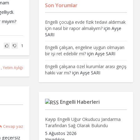
olmam
Son Yorumlar
lliydi.
r miyim?
Engelli çocuğa evde fizik tedavi aldırmak
için nasıl bir rapor almalıyım?
için
Ayşe
SARI
1
Engelli çalışan, engeline uygun olmayan
bir işi ret edebilir mi?
için
Ayşe SARI
Engelli çalışana özel kurumlar arası geçiş
,
Yetim Aylığı
hakkı var mı?
için
Ayşe SARI
Engelli Haberleri
Kayıp Engelli Uğur Okuducu Jandarma
Tarafından Sağ Olarak Bulundu
Cevap yaz
5 Ağustos 2026
) geçersiz
Yaşadıkça