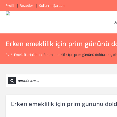
Profil
Rozetler
Kullanım Şartları
A
Erken emeklilik için prim gününü 
Ev
/
Emeklilik Hakları
/
Erken emeklilik için prim gününü doldurmuş ol
Erken emeklilik için prim gününü do