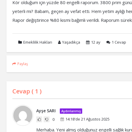
Kör olduğum için yüzde 80 engelli raporum. 3800 prim günüm
yeterli mi? Babam, geçen ay vefat etti. Hem yetim aylığı hem
Rapor değiştirince %80 kısmi bağımlı verildi. Raporum sürek
Emeklilik Hakları
Yaşadıkça
12 ay
1
Cevap
Paylaş
Cevap (
1
)
Ayşe SARI
Aydınlanmış
14:18'de 21 Ağustos 2025
0
Merhaba. Yeni almış olduğunuz engelli sağlık kur