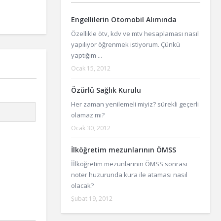
Engellilerin Otomobil Alımında
Özellikle ötv, kdv ve mtv hesaplaması nasıl
yapılıyor öğrenmek istiyorum. Çünkü
yaptığım ...
Ocak 15, 2012
Özürlü Sağlık Kurulu
Her zaman yenilemeli miyiz? sürekli geçerli
olamaz mı?
Ocak 30, 2012
İlköğretim mezunlarının ÖMSS
İİlköğretim mezunlarının ÖMSS sonrası
noter huzurunda kura ile ataması nasıl
olacak?
Şubat 19, 2012