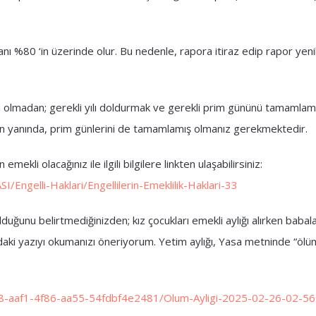
anı %80 ‘in üzerinde olur. Bu nedenle, rapora itiraz edip rapor yen
bağlı olmadan; gerekli yılı doldurmak ve gerekli prim gününü tamamla
manın yanında, prim günlerini de tamamlamış olmanız gerekmektedir.
emekli olacağınız ile ilgili bilgilere linkten ulaşabilirsiniz:
Engelli-Haklari/Engellilerin-Emeklilik-Haklari-33
duğunu belirtmediğinizden; kız çocukları emekli aylığı alırken babal
daki yazıyı okumanızı öneriyorum. Yetim aylığı, Yasa metninde “ölüm
38-aaf1-4f86-aa55-54fdbf4e2481/Olum-Ayligi-2025-02-26-02-5