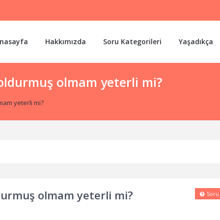
nasayfa
Hakkımızda
Soru Kategorileri
Yaşadıkça
doldurmuş olmam yeterli mi?
mam yeterli mi?
ldurmuş olmam yeterli mi?
Soru