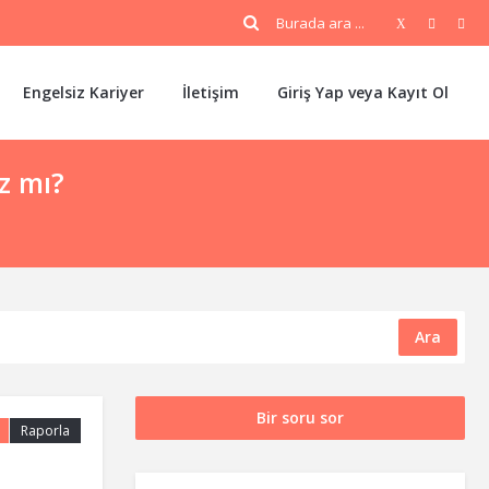
Engelsiz Kariyer
İletişim
Giriş Yap veya Kayıt Ol
z mı?
Ara
Bir soru sor
Raporla