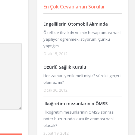
En Çok Cevaplanan Sorular
Engellilerin Otomobil Alımında
Özellikle ötv, kdv ve mtv hesaplaması nasıl
yapılıyor öğrenmek istiyorum. Çünkü
yaptığım ...
Ocak 15, 2012
Özürlü Sağlık Kurulu
Her zaman yenilemeli miyiz? sürekli geçerli
olamaz mı?
Ocak 30, 2012
İlköğretim mezunlarının ÖMSS
İİlköğretim mezunlarının ÖMSS sonrası
noter huzurunda kura ile ataması nasıl
olacak?
Şubat 19, 2012