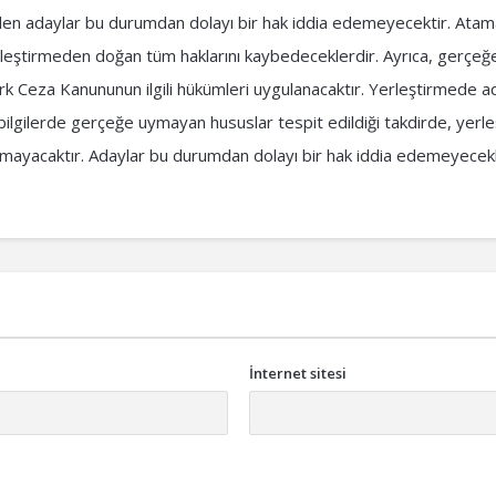
ilen adaylar bu durumdan dolayı bir hak iddia edemeyecektir. Atama
rleştirmeden doğan tüm haklarını kaybedeceklerdir. Ayrıca, gerçeğe
k Ceza Kanununun ilgili hükümleri uygulanacaktır. Yerleştirmede a
u bilgilerde gerçeğe uymayan hususlar tespit edildiği takdirde, yerl
apılmayacaktır. Adaylar bu durumdan dolayı bir hak iddia edemeyecekl
İnternet sitesi