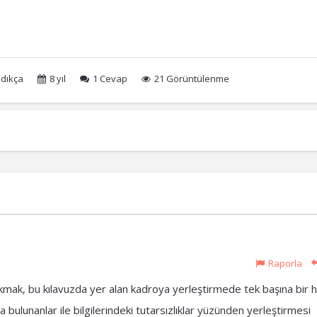
dıkça
8 yıl
1
Cevap
21 Görüntülenme
Raporla
ak, bu kılavuzda yer alan kadroya yerleştirmede tek başına bir ha
 bulunanlar ile bilgilerindeki tutarsızlıklar yüzünden yerleştirmesi