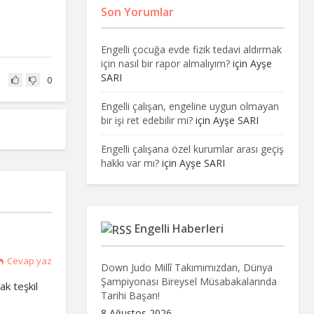
Son Yorumlar
Engelli çocuğa evde fizik tedavi aldırmak
için nasıl bir rapor almalıyım?
için
Ayşe
SARI
0
Engelli çalışan, engeline uygun olmayan
bir işi ret edebilir mi?
için
Ayşe SARI
Engelli çalışana özel kurumlar arası geçiş
hakkı var mı?
için
Ayşe SARI
Engelli Haberleri
Cevap yaz
Down Judo Millî Takımımızdan, Dünya
Şampiyonası Bireysel Müsabakalarında
k teşkil
Tarihi Başarı!
8 Ağustos 2026