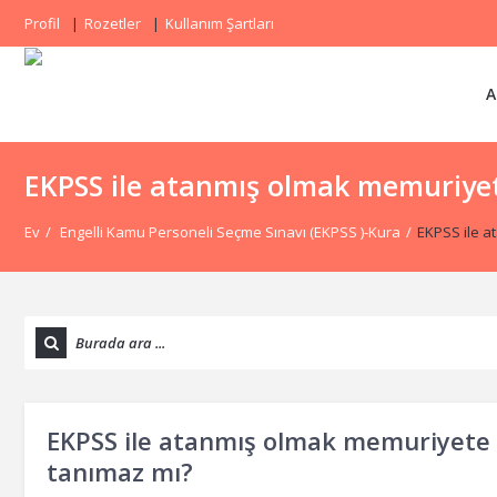
Profil
Rozetler
Kullanım Şartları
A
EKPSS ile atanmış olmak memuriyet
Ev
/
Engelli Kamu Personeli Seçme Sınavı (EKPSS )-Kura
/
EKPSS ile a
EKPSS ile atanmış olmak memuriyete 
tanımaz mı?