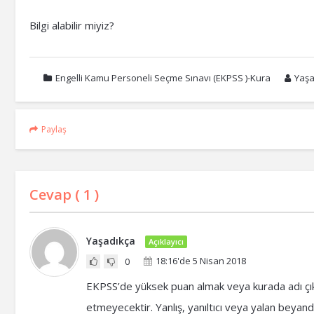
Bilgi alabilir miyiz?
Engelli Kamu Personeli Seçme Sınavı (EKPSS )-Kura
Yaşa
Paylaş
Cevap (
1
)
Yaşadıkça
Açıklayıcı
18:16'de 5 Nisan 2018
0
EKPSS’de yüksek puan almak veya kurada adı çıkm
etmeyecektir. Yanlış, yanıltıcı veya yalan beyanda