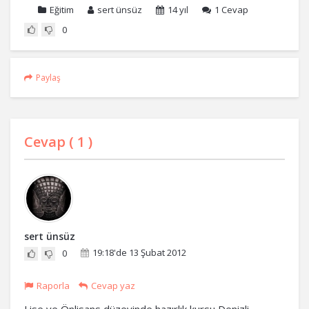
Eğitim
sert ünsüz
14 yıl
1
Cevap
0
Paylaş
Cevap (
1
)
sert ünsüz
19:18'de 13 Şubat 2012
0
Raporla
Cevap yaz