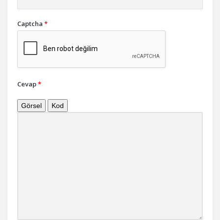
Captcha
*
Cevap
*
Görsel
Kod