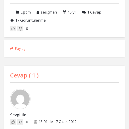
Eğitim
zeugman
15 yıl
1
Cevap
17 Görüntülenme
0
Paylaş
Cevap (
1
)
Sevgi ile
15:01'de 17 Ocak 2012
0