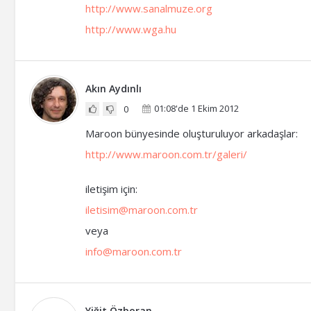
http://www.sanalmuze.org
http://www.wga.hu
Akın Aydınlı
01:08'de 1 Ekim 2012
0
Maroon bünyesinde oluşturuluyor arkadaşlar:
http://www.maroon.com.tr/galeri/
iletişim için:
iletisim@maroon.com.tr
veya
info@maroon.com.tr
Yiğit Özboran