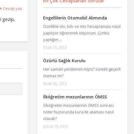
En Çok Cevaplanan Sorular
Cevap yaz
Engellilerin Otomobil Alımında
i gezip,
Özellikle ötv, kdv ve mtv hesaplaması nasıl
yapılıyor öğrenmek istiyorum. Çünkü
yaptığım ...
Ocak 15, 2012
Özürlü Sağlık Kurulu
Her zaman yenilemeli miyiz? sürekli geçerli
olamaz mı?
Ocak 30, 2012
İlköğretim mezunlarının ÖMSS
İİlköğretim mezunlarının ÖMSS sonrası
noter huzurunda kura ile ataması nasıl
olacak?
Şubat 19, 2012