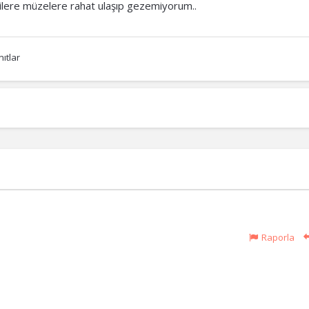
gilere müzelere rahat ulaşıp gezemiyorum..
ıtlar
Raporla