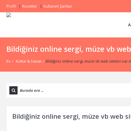
Profil
Rozetler
Kullanım Şartları
A
Bildiğiniz online sergi, müze vb web
Ev
/
Kültür & Sanat
/
Bildiğiniz online sergi, müze vb web siteleri var 
Bildiğiniz online sergi, müze vb web si