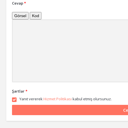
Cevap
*
Görsel
Kod
Şartlar
*
Yanıt vererek
Hizmet Politikası
kabul etmiş olursunuz.