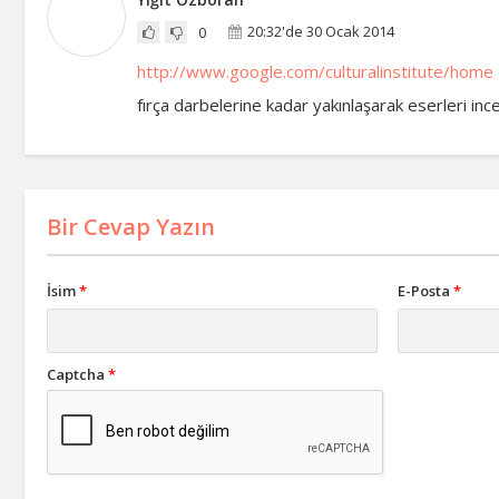
20:32'de 30 Ocak 2014
0
http://www.google.com/culturalinstitute/home
fırça darbelerine kadar yakınlaşarak eserleri incel
Bir Cevap Yazın
İsim
*
E-Posta
*
Captcha
*