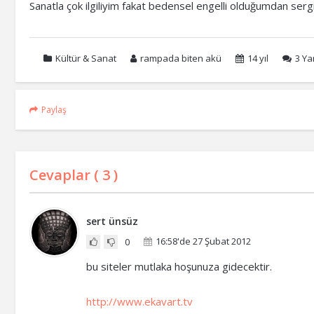
Sanatla çok ilgiliyim fakat bedensel engelli olduğumdan ser
Kültür & Sanat
rampada biten akü
14 yıl
3
Yan
Paylaş
Cevaplar (
3
)
sert ünsüz
16:58'de 27 Şubat 2012
0
bu siteler mutlaka hoşunuza gidecektir.
http://www.ekavart.tv