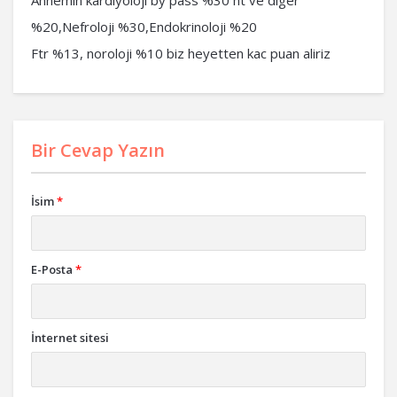
Annemin kardiyoloji by pass %30 ht ve diger
%20,Nefroloji %30,Endokrinoloji %20
Ftr %13, noroloji %10 biz heyetten kac puan aliriz
Bir Cevap Yazın
İsim
*
E-Posta
*
İnternet sitesi