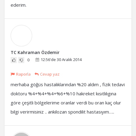
ederim.
TC Kahraman Özdemir
12:56'de 30 Aralık 2014
0
Raporla
Cevap yaz
merhaba göğüs hastalıklarından %20 aldım , fizik tedavi
doktoru %4+%4+%4+%6+%10 hakreket kısıtlılıgına
göre çeşitli bölgelerime oranlar verdi bu oran kaç olur
bilgi verirmisiniz .. ankilozan spondilit hastasıyım…..