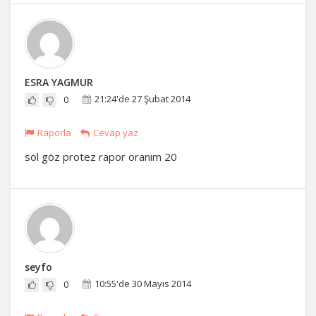
ESRA YAGMUR
21:24'de 27 Şubat 2014
0
Raporla
Cevap yaz
sol göz protez rapor oranım 20
seyfo
10:55'de 30 Mayıs 2014
0