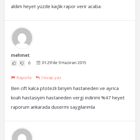
aldım heyet yüzde kaçlık rapor verir acaba.
mehmet
01:29'de 9 Haziran 2015
0
Raporla
Cevap yaz
Ben cift kalca ptotezli biriyim hastaneden ve ayrica
koah hastasiyim hastaneden vergi indirimi %47 heyet
raporum ankarada dusermi saygilarimla