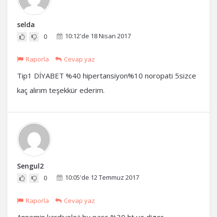
selda
10:12'de 18 Nisan 2017
0
Raporla
Cevap yaz
Tip1 DİYABET %40 hipertansiyon%10 noropati 5sizce
kaç alırım teşekkür ederim.
Sengul2
10:05'de 12 Temmuz 2017
0
Raporla
Cevap yaz