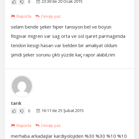
23:36'de 20 Ocak 2015
0
Raporla
Cevap yaz
selam bende şeker hiper tansıyon bel ve boyun
fıtıgıvar migren var sag orta ve sol işaret parmagımda
tendon kesigi hasarı var belden bir amaliyat oldum
şimdi şeker sorunu çıktı yüzde kaç rapor alabil,rim
tarık
16:11'de 25 Şubat 2015
0
Raporla
Cevap yaz
merhaba arkadaşlar kardiyolojiden %30 %30 %10 %10