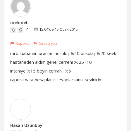
mehmet
15:04'de 15 Ocak 2015
0
Raporla
Cevap yaz
mrb. babamın oranları nöroloji:%40 onkolaji:%20 sevk
hastaneden aldım.genel cerrehi :%25+10
intaniye:%15 beyin cerrahi :%5
rapora nasıl hesaplanır cevaplarsanız sevinirim
Hasan Uzunboy