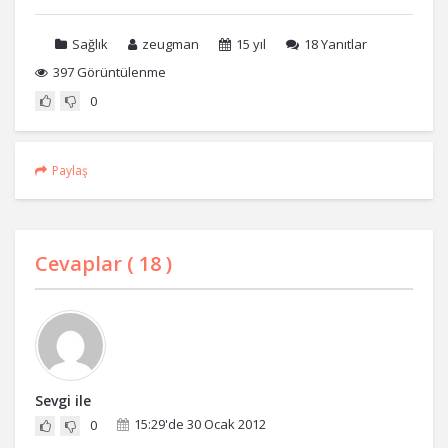
Sağlık
zeugman
15 yıl
18
Yanıtlar
397 Görüntülenme
0
Paylaş
Cevaplar (
18
)
Sevgi ile
15:29'de 30 Ocak 2012
0