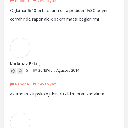
Raporla
Cevap yaz
Oglumun%40 orta ozurlu orta pediden %30 beyin
cerrahinde rapor aldik bakim maasi baglanirmi
Korkmaz Ekkoç
20:13'de 7 Ağustos 2014
0
Raporla
Cevap yaz
astımdan 20 pskolojıden 30 aldım oran kac alırım.