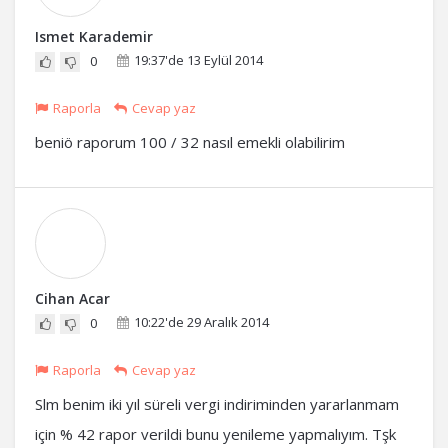
Ismet Karademir
19:37'de 13 Eylül 2014
0
Raporla
Cevap yaz
beniö raporum 100 / 32 nasıl emekli olabilirim
Cihan Acar
10:22'de 29 Aralık 2014
0
Raporla
Cevap yaz
Slm benim iki yıl süreli vergi indiriminden yararlanmam
için % 42 rapor verildi bunu yenileme yapmalıyım. Tşk