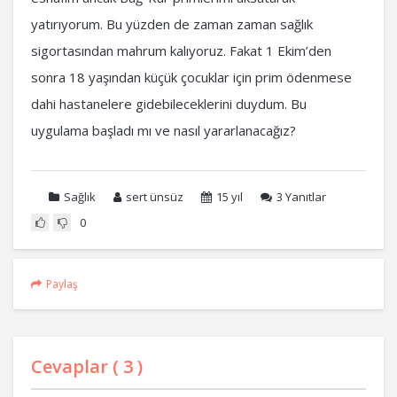
yatırıyorum. Bu yüzden de zaman zaman sağlık
sigortasından mahrum kalıyoruz. Fakat 1 Ekim’den
sonra 18 yaşından küçük çocuklar için prim ödenmese
dahi hastanelere gidebileceklerini duydum. Bu
uygulama başladı mı ve nasıl yararlanacağız?
Sağlık
sert ünsüz
15 yıl
3
Yanıtlar
0
Paylaş
Cevaplar (
3
)