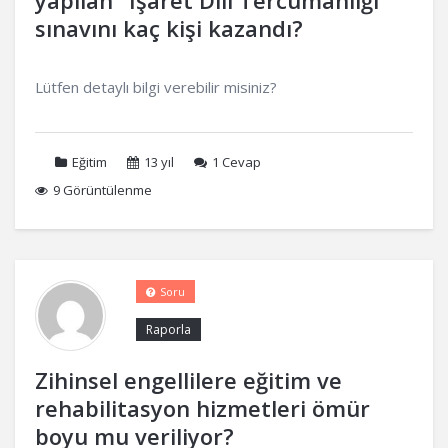
yapılan "İşaret Dili Tercümanlığı"
sınavını kaç kişi kazandı?
Lütfen detaylı bilgi verebilir misiniz?
Eğitim
13 yıl
1
Cevap
9 Görüntülenme
Soru
Raporla
Zihinsel engellilere eğitim ve
rehabilitasyon hizmetleri ömür
boyu mu veriliyor?