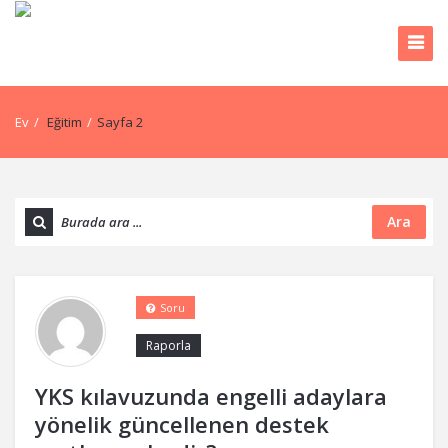
Ev
/
Eğitim
/
Sayfa 2
Ara
Soru
Raporla
YKS kılavuzunda engelli adaylara
yönelik güncellenen destek