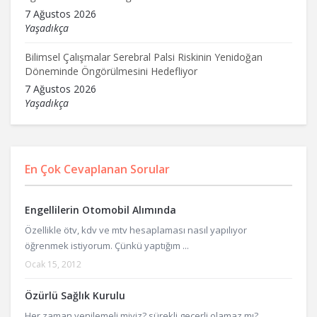
7 Ağustos 2026
Yaşadıkça
Bilimsel Çalışmalar Serebral Palsi Riskinin Yenidoğan
Döneminde Öngörülmesini Hedefliyor
7 Ağustos 2026
Yaşadıkça
En Çok Cevaplanan Sorular
Engellilerin Otomobil Alımında
Özellikle ötv, kdv ve mtv hesaplaması nasıl yapılıyor
öğrenmek istiyorum. Çünkü yaptığım ...
Ocak 15, 2012
Özürlü Sağlık Kurulu
Her zaman yenilemeli miyiz? sürekli geçerli olamaz mı?