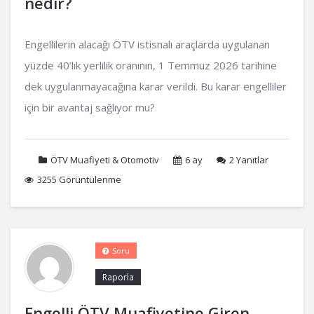
nedir?
Engellilerin alacağı ÖTV istisnalı araçlarda uygulanan
yüzde 40’lık yerlilik oranının, 1 Temmuz 2026 tarihine
dek uygulanmayacağına karar verildi. Bu karar engelliler
için bir avantaj sağlıyor mu?
ÖTV Muafiyeti & Otomotiv
6 ay
2
Yanıtlar
3255 Görüntülenme
Soru
Raporla
Engelli ÖTV Muafiyetine Giren