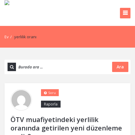
Ev
/
yerlilik oranı
Ara
Soru
Raporla
ÖTV muafiyetindeki yerlilik
oranında getirilen yeni düzenleme