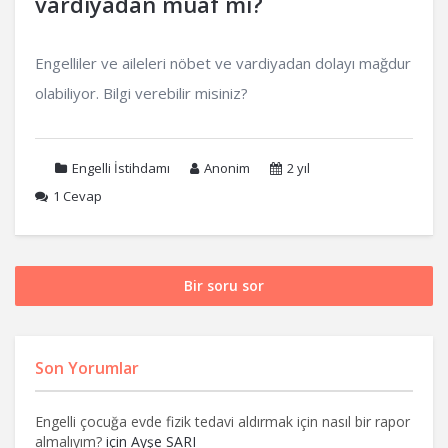
vardiyadan muaf mı?
Engelliler ve aileleri nöbet ve vardiyadan dolayı mağdur
olabiliyor. Bilgi verebilir misiniz?
Engelli İstihdamı
Anonim
2 yıl
1
Cevap
Bir soru sor
Son Yorumlar
Engelli çocuğa evde fizik tedavi aldırmak için nasıl bir rapor
almalıyım?
için
Ayşe SARI