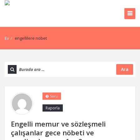
Ev
/
engellilere nöbet
Ara
Soru
Raporla
Engelli memur ve sözleşmeli
çalışanlar gece nöbeti ve