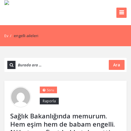
Ev
/
engelli aileleri
Ara
Soru
Raporla
Sağlık Bakanlığında memurum.
Hem eşim hem de babam engelli.